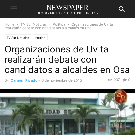
NEWSPAPER
DISCOVER THE ART OF PUBLISHING
Home
TV Sur Noticias
Política
Organizaciones de Uvita
realizarán debate con candidatos a alcaldes en Osa
TV Sur Noticias
Política
Organizaciones de Uvita
realizarán debate con
candidatos a alcaldes en Osa
997
0
By
Carmen Picado
-
6 de noviembre de 2015