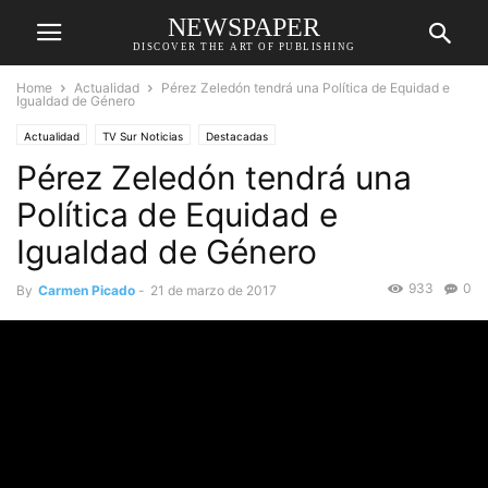
NEWSPAPER
DISCOVER THE ART OF PUBLISHING
Home
Actualidad
Pérez Zeledón tendrá una Política de Equidad e
Igualdad de Género
Actualidad
TV Sur Noticias
Destacadas
Pérez Zeledón tendrá una
Política de Equidad e
Igualdad de Género
933
0
By
Carmen Picado
-
21 de marzo de 2017