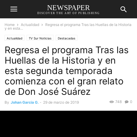
NEWSPAPER
DISCOVER THE ART OF PUBLISHING
Home
Actualidad
Regresa el programa Tras las Huellas de la Historia
y en esta...
Actualidad
TV Sur Noticias
Destacadas
Regresa el programa Tras las
Huellas de la Historia y en
esta segunda temporada
comienza con el gran relato
de Don José Suárez
748
0
By
Johan Garcia G.
-
29 de marzo de 2019