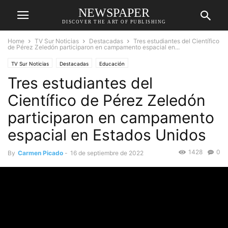
NEWSPAPER
DISCOVER THE ART OF PUBLISHING
Home
TV Sur Noticias
Destacadas
Tres estudiantes del Científico
de Pérez Zeledón participaron en campamento espacial en...
TV Sur Noticias
Destacadas
Educación
Tres estudiantes del
Científico de Pérez Zeledón
participaron en campamento
espacial en Estados Unidos
1428
0
By
Carmen Picado
-
16 de septiembre de 2022