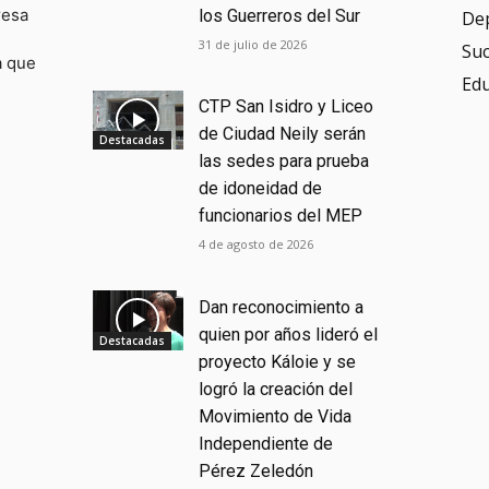
resa
los Guerreros del Sur
De
31 de julio de 2026
Su
a que
Ed
CTP San Isidro y Liceo
de Ciudad Neily serán
Destacadas
las sedes para prueba
de idoneidad de
funcionarios del MEP
4 de agosto de 2026
Dan reconocimiento a
quien por años lideró el
Destacadas
proyecto Káloie y se
logró la creación del
Movimiento de Vida
Independiente de
Pérez Zeledón