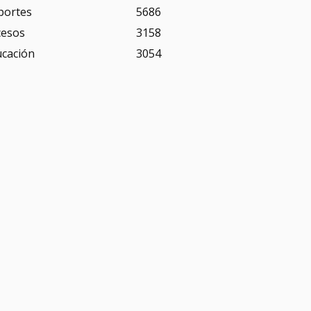
portes
5686
cesos
3158
ucación
3054