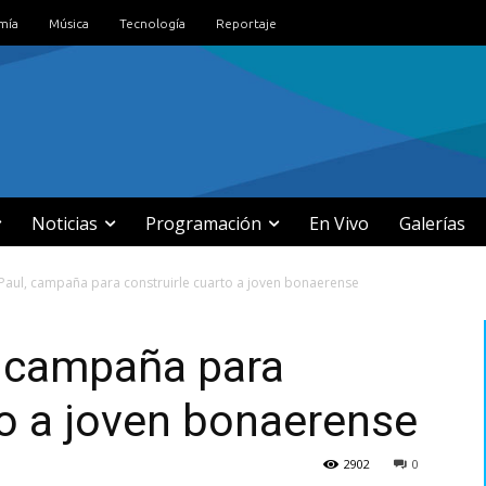
mía
Música
Tecnología
Reportaje
Noticias
Programación
En Vivo
Galerías
Paul, campaña para construirle cuarto a joven bonaerense
, campaña para
to a joven bonaerense
2902
0