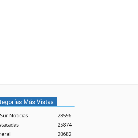
tegorías Más Vistas
Sur Noticias
28596
stacadas
25874
neral
20682