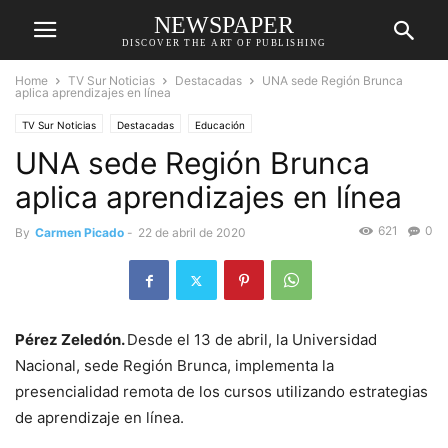
NEWSPAPER
DISCOVER THE ART OF PUBLISHING
Home
TV Sur Noticias
Destacadas
UNA sede Región Brunca
aplica aprendizajes en línea
TV Sur Noticias
Destacadas
Educación
UNA sede Región Brunca
aplica aprendizajes en línea
621
0
By
Carmen Picado
-
22 de abril de 2020
Pérez Zeledón.
Desde el 13 de abril, la Universidad
Nacional, sede Región Brunca, implementa la
presencialidad remota de los cursos utilizando estrategias
de aprendizaje en línea.