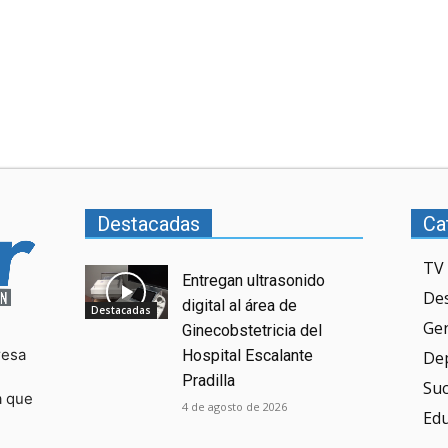
Destacadas
Ca
TV 
Entregan ultrasonido
De
digital al área de
Destacadas
Ge
Ginecobstetricia del
resa
Hospital Escalante
De
Pradilla
Su
a que
4 de agosto de 2026
Ed