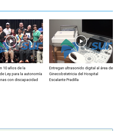
 10 años de la
Entregan ultrasonido digital al área de
de Ley para la autonomía
Ginecobstetricia del Hospital
onas con discapacidad
Escalante Pradilla