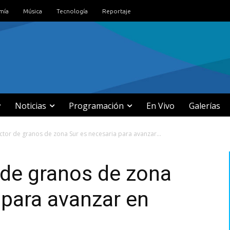
mía
Música
Tecnología
Reportaje
Noticias
Programación
En Vivo
Galerías
ctor de granos de zona Sur es necesaria para avanzar...
 de granos de zona
 para avanzar en