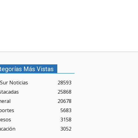
tegorías Más Vistas
Sur Noticias
28593
stacadas
25868
neral
20678
portes
5683
cesos
3158
ucación
3052