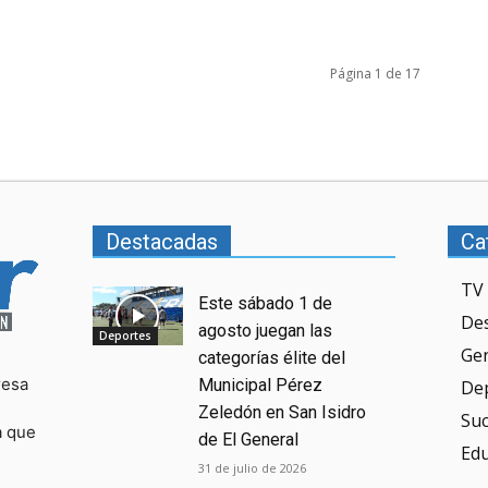
Página 1 de 17
Destacadas
Ca
TV 
Este sábado 1 de
De
agosto juegan las
Deportes
Ge
categorías élite del
resa
Municipal Pérez
De
Zeledón en San Isidro
Su
a que
de El General
Ed
31 de julio de 2026