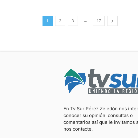
...
1
2
3
17
En Tv Sur Pérez Zeledón nos inte
conocer su opinión, consultas o
comentarios así que le invitamos 
nos contacte.