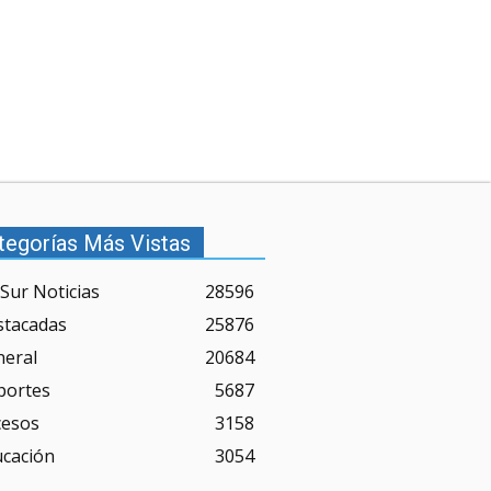
tegorías Más Vistas
Sur Noticias
28596
stacadas
25876
neral
20684
portes
5687
cesos
3158
ucación
3054