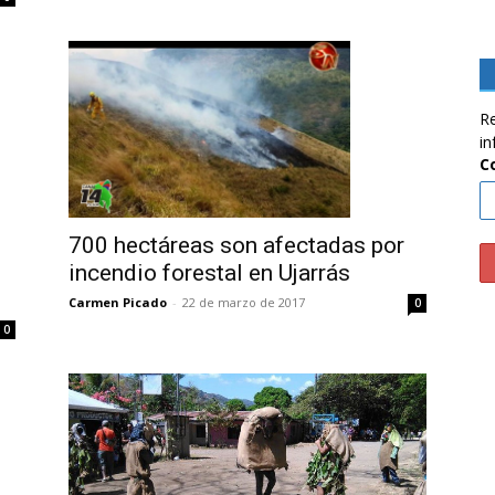
Re
in
C
700 hectáreas son afectadas por
incendio forestal en Ujarrás
Carmen Picado
-
22 de marzo de 2017
0
0