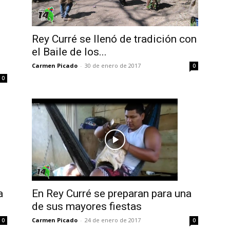
Rey Curré se llenó de tradición con
el Baile de los...
Carmen Picado
-
30 de enero de 2017
0
0
En Rey Curré se preparan para una
a
de sus mayores fiestas
Carmen Picado
-
24 de enero de 2017
0
0