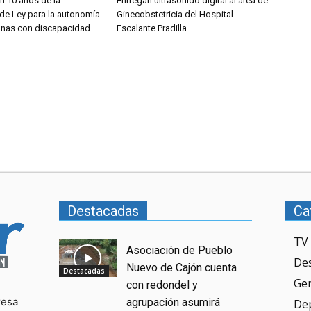
 10 años de la
Entregan ultrasonido digital al área de
de Ley para la autonomía
Ginecobstetricia del Hospital
onas con discapacidad
Escalante Pradilla
Destacadas
Ca
TV 
Asociación de Pueblo
De
Nuevo de Cajón cuenta
Destacadas
Ge
con redondel y
resa
agrupación asumirá
De