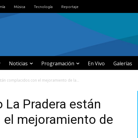
mía
Música
Tecnología
Reportaje
Noticias
Programación
En Vivo
Galerías
stán complacidos con el mejoramiento de la...
o La Pradera están
 el mejoramiento de