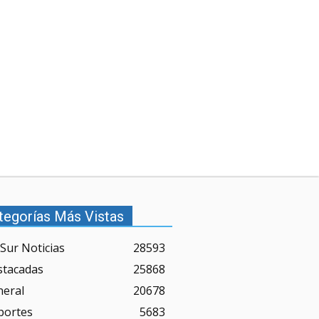
tegorías Más Vistas
Sur Noticias
28593
stacadas
25868
neral
20678
portes
5683