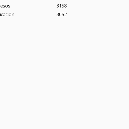
cesos
3158
ucación
3052