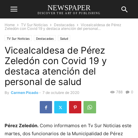
NEWSPAPER
DISCOVER THE ART OF PUBLISHING
Home
TV Sur Noticias
Destacadas
Vicealcaldesa de Pérez
Zeledón con Covid 19 y destaca atención del personal...
TV Sur Noticias
Destacadas
Salud
Vicealcaldesa de Pérez
Zeledón con Covid 19 y
destaca atención del
personal de salud
788
0
By
Carmen Picado
-
7 de octubre de 2020
Pérez Zeledón.
Como informamos en Tv Sur Noticias este
martes, dos funcionarios de la Municipalidad de Pérez