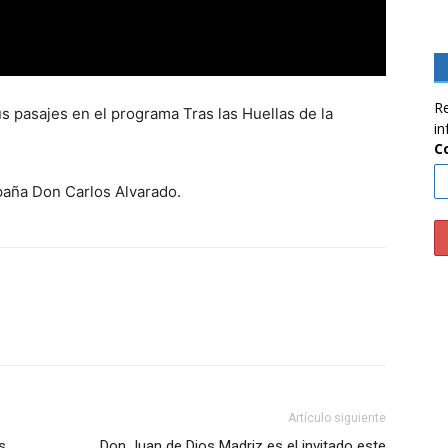
Re
s pasajes en el programa Tras las Huellas de la
in
C
aña Don Carlos Alvarado.
Artículo siguiente
s
Don Juan de Dios Madriz es el invitado este