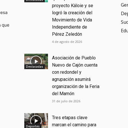
Ge
proyecto Káloie y se
resa
logró la creación del
De
Movimiento de Vida
Su
a que
Independiente de
Ed
Pérez Zeledón
4 de agosto de 2026
Asociación de Pueblo
Nuevo de Cajón cuenta
Destacadas
con redondel y
agrupación asumirá
organización de la Feria
del Mamón
31 de julio de 2026
Tres etapas clave
marcan el camino para
Deportes