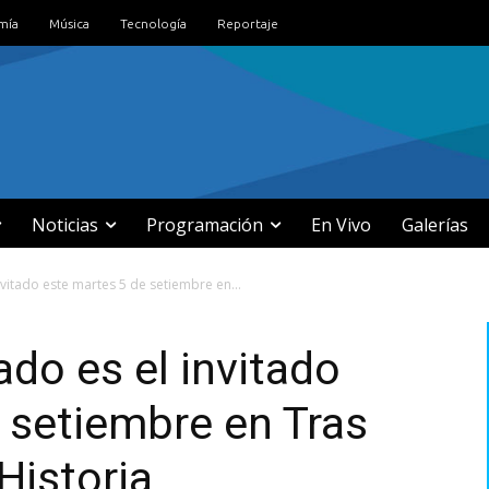
mía
Música
Tecnología
Reportaje
Noticias
Programación
En Vivo
Galerías
vitado este martes 5 de setiembre en...
ado es el invitado
 setiembre en Tras
 Historia