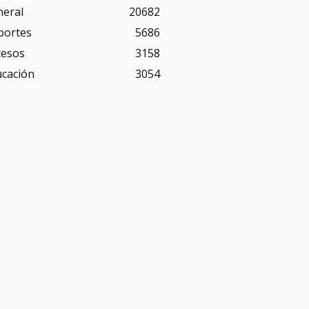
neral
20682
portes
5686
cesos
3158
ucación
3054