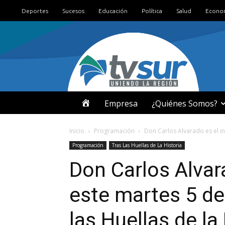
Deportes
Sucesos
Educación
Política
Salud
Econo
I
Empresa
¿Quiénes Somos?
N
Inicio
Programación
Don Carlos Alvarado es el in
Programación
Tras Las Huellas de La Historia
I
Don Carlos Alvar
C
este martes 5 de
I
las Huellas de la
O