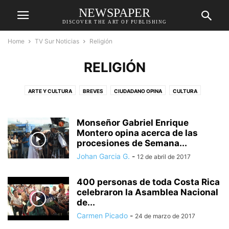
NEWSPAPER
DISCOVER THE ART OF PUBLISHING
Home
TV Sur Noticias
Religión
RELIGIÓN
ARTE Y CULTURA
BREVES
CIUDADANO OPINA
CULTURA
DEPORTES
DESTACADAS
ECONOMÍA
EDUCACIÓN
ENTRETENIMIENTO
GENERAL
MEDIO AMBIENTE
MÚSICA
Monseñor Gabriel Enrique
POLÍTICA
RELIGIÓN
Montero opina acerca de las
RELIGIÓN
REPORTAJE
SALUD
SOCIAL
procesiones de Semana...
SUCESOS
TECNOLOGÍA
Johan Garcia G.
-
12 de abril de 2017
400 personas de toda Costa Rica
celebraron la Asamblea Nacional
de...
Carmen Picado
-
24 de marzo de 2017