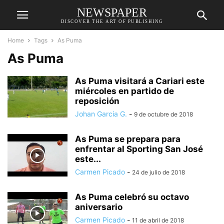
NEWSPAPER
DISCOVER THE ART OF PUBLISHING
Home
Tags
As Puma
As Puma
As Puma visitará a Cariari este
miércoles en partido de
reposición
Johan Garcia G.
-
9 de octubre de 2018
As Puma se prepara para
enfrentar al Sporting San José
este...
Carmen Picado
-
24 de julio de 2018
As Puma celebró su octavo
aniversario
Carmen Picado
-
11 de abril de 2018