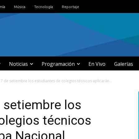
mía
Música
Tecnología
Reportaje
Noticias
Programación
En Vivo
Galerías
 17 de setiembre los estudiantes de colegios técnicos aplicarán...
e setiembre los
olegios técnicos
eba Nacional