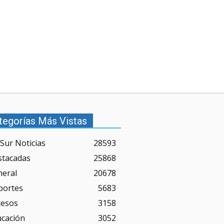
tegorías Más Vistas
Sur Noticias
28593
stacadas
25868
neral
20678
portes
5683
cesos
3158
ucación
3052