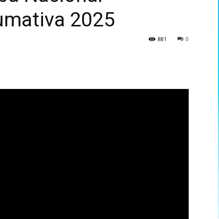
umativa 2025
881
0