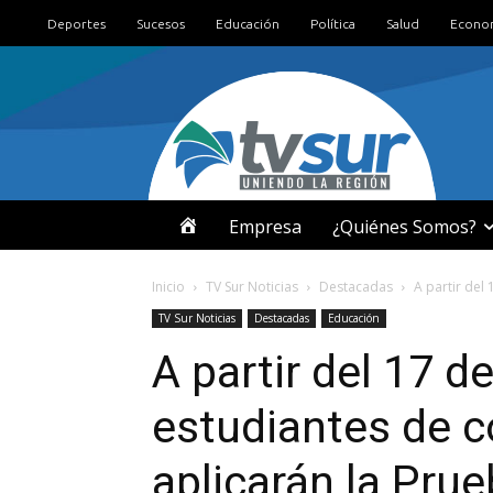
Deportes
Sucesos
Educación
Política
Salud
Econo
I
Empresa
¿Quiénes Somos?
N
Inicio
TV Sur Noticias
Destacadas
A partir del
TV Sur Noticias
Destacadas
Educación
I
A partir del 17 d
C
estudiantes de c
I
aplicarán la Pru
O