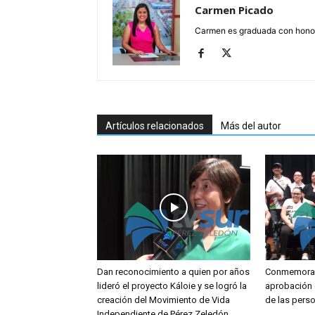
Carmen Picado
Carmen es graduada con honore
Artículos relacionados
Más del autor
Dan reconocimiento a quien por años
Conmemoran
lideró el proyecto Káloie y se logró la
aprobación 
creación del Movimiento de Vida
de las pers
Independiente de Pérez Zeledón