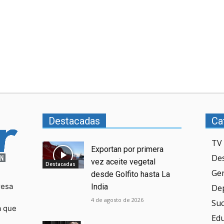
Destacadas
Ca
TV 
Exportan por primera
De
vez aceite vegetal
Destacadas
Ge
desde Golfito hasta La
resa
India
De
4 de agosto de 2026
Su
a que
Ed