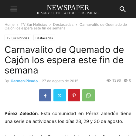
NEWSPAPER
DISCOVER THE ART OF PUBLISHING
Home
TV Sur Noticias
Destacadas
Carnavalito de Quemado de
Cajón los espera este fin de semana
TV Sur Noticias
Destacadas
Carnavalito de Quemado de
Cajón los espera este fin de
semana
1396
0
By
Carmen Picado
-
27 de agosto de 2015
Pérez Zeledón
. Esta comunidad en Pérez Zeledón tiene
una serie de actividades los días 28, 29 y 30 de agosto.