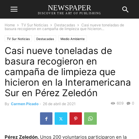
NEWSPAPER
DISCOVER THE ART OF PUBLISHING
Home
TV Sur Noticias
Destacadas
Casi nueve toneladas de
basura recogieron en campaña de limpieza que hicieron...
TV Sur Noticias
Destacadas
Medio Ambiente
Casi nueve toneladas de
basura recogieron en
campaña de limpieza que
hicieron en la Interamericana
Sur en Pérez Zeledón
609
0
By
Carmen Picado
-
26 de abril de 2021
Pérez Zeledón.
Unos 200 voluntarios participaron en la