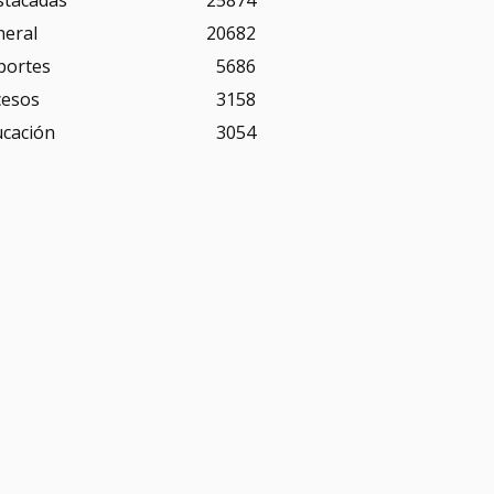
neral
20682
portes
5686
cesos
3158
ucación
3054