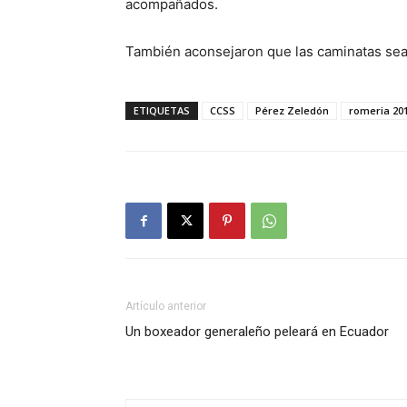
acompañados.
También aconsejaron que las caminatas sean
ETIQUETAS
CCSS
Pérez Zeledón
romeria 20
Artículo anterior
Un boxeador generaleño peleará en Ecuador