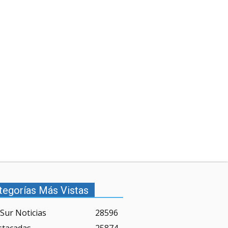
tegorías Más Vistas
Sur Noticias
28596
stacadas
25874