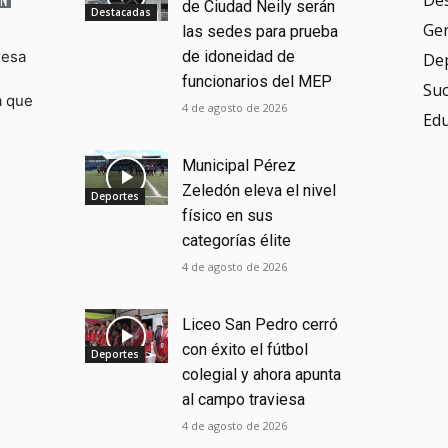
de Ciudad Neily serán
Destacadas
Ge
las sedes para prueba
resa
de idoneidad de
De
funcionarios del MEP
Su
a que
4 de agosto de 2026
Ed
Municipal Pérez
Zeledón eleva el nivel
Deportes
físico en sus
categorías élite
4 de agosto de 2026
Liceo San Pedro cerró
con éxito el fútbol
Deportes
colegial y ahora apunta
al campo traviesa
4 de agosto de 2026