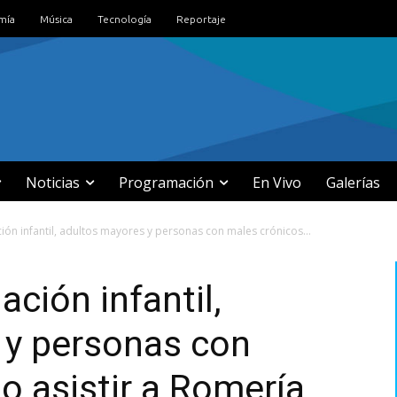
mía
Música
Tecnología
Reportaje
Noticias
Programación
En Vivo
Galerías
ión infantil, adultos mayores y personas con males crónicos...
ción infantil,
 y personas con
o asistir a Romería