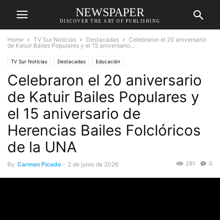
NEWSPAPER
DISCOVER THE ART OF PUBLISHING
Home
TV Sur Noticias
Destacadas
Celebraron el 20 aniversario
de Katuir Bailes Populares y el 15 aniversario...
TV Sur Noticias
Destacadas
Educación
Celebraron el 20 aniversario
de Katuir Bailes Populares y
el 15 aniversario de
Herencias Bailes Folclóricos
de la UNA
281
0
By
Carmen Picado
-
2 de junio de 2026