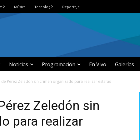
mía
Música
Tecnología
Reportaje
Noticias
Programación
En Vivo
Galerías
 de Pérez Zeledón sin crimen organizado para realizar estafas
Pérez Zeledón sin
o para realizar