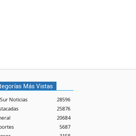
tegorías Más Vistas
Sur Noticias
28596
stacadas
25876
neral
20684
portes
5687