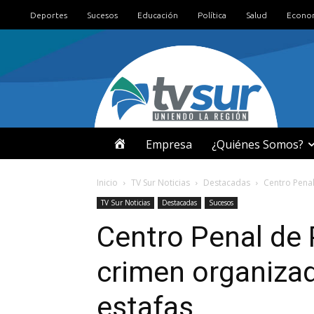
Deportes
Sucesos
Educación
Política
Salud
Econo
I
Empresa
¿Quiénes Somos?
N
Inicio
TV Sur Noticias
Destacadas
Centro Penal
TV Sur Noticias
Destacadas
Sucesos
I
Centro Penal de 
C
crimen organizad
I
estafas
O