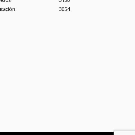
cesos
3158
ucación
3054