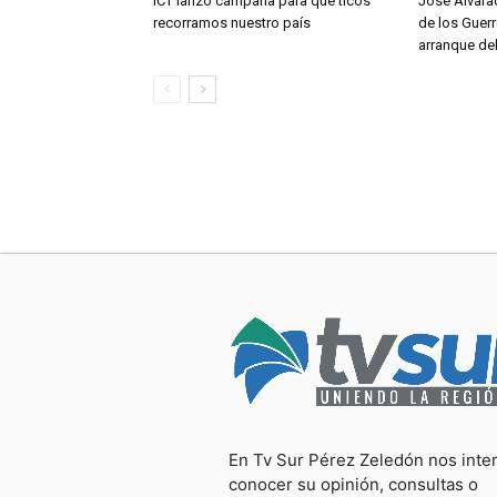
ICT lanzó campaña para que ticos
José Alvara
recorramos nuestro país
de los Guerr
arranque de
En Tv Sur Pérez Zeledón nos inte
conocer su opinión, consultas o