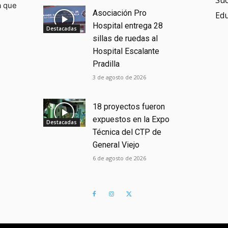
Su
a que
Asociación Pro
Ed
Hospital entrega 28
Destacadas
sillas de ruedas al
Hospital Escalante
Pradilla
3 de agosto de 2026
18 proyectos fueron
expuestos en la Expo
Destacadas
Técnica del CTP de
General Viejo
6 de agosto de 2026