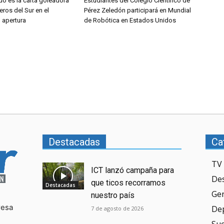
do es la carta goleadora
Estudiantes del Colegio Científico de
eros del Sur en el
Pérez Zeledón participará en Mundial
l apertura
de Robótica en Estados Unidos
Destacadas
Ca
TV 
ICT lanzó campaña para
De
que ticos recorramos
Destacadas
Ge
nuestro país
resa
De
7 de agosto de 2026