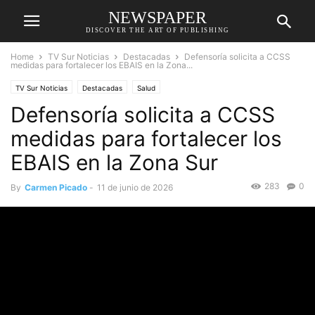
NEWSPAPER
DISCOVER THE ART OF PUBLISHING
Home
TV Sur Noticias
Destacadas
Defensoría solicita a CCSS
medidas para fortalecer los EBAIS en la Zona...
TV Sur Noticias
Destacadas
Salud
Defensoría solicita a CCSS
medidas para fortalecer los
EBAIS en la Zona Sur
283
0
By
Carmen Picado
-
11 de junio de 2026