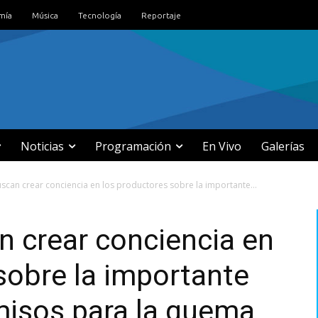
mía
Música
Tecnología
Reportaje
Noticias
Programación
En Vivo
Galerías
scan crear conciencia en los productores sobre la importante...
 crear conciencia en
sobre la importante
misos para la quema