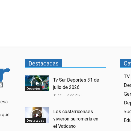
Destacadas
Ca
TV 
Tv Sur Deportes 31 de
De
julio de 2026
Deportes
Ge
31 de julio de 2026
resa
De
Su
Los costarricenses
a que
vivieron su romería en
Ed
Destacadas
el Vaticano