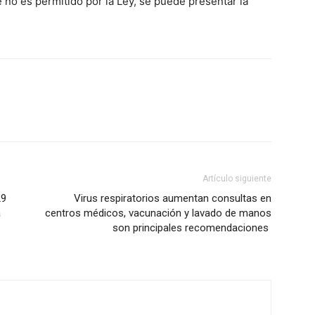
no es permitido por la Ley, se puede presentar la
Artículo siguiente
29
Virus respiratorios aumentan consultas en
a
centros médicos, vacunación y lavado de manos
son principales recomendaciones