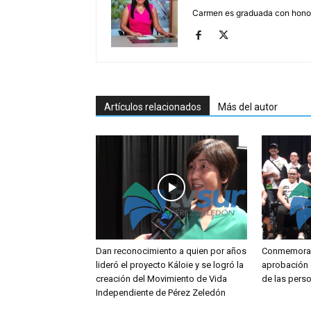
Carmen es graduada con honore
Artículos relacionados
Más del autor
Dan reconocimiento a quien por años
Conmemoran
lideró el proyecto Káloie y se logró la
aprobación 
creación del Movimiento de Vida
de las pers
Independiente de Pérez Zeledón