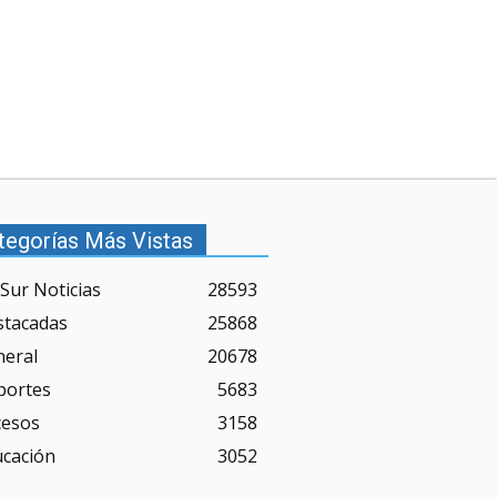
tegorías Más Vistas
Sur Noticias
28593
stacadas
25868
neral
20678
portes
5683
cesos
3158
ucación
3052