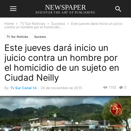
NEWSPAPER
DISCOVER THE ART OF PUBLISHING
Home
TV Sur Noticias
Sucesos
Este jueves dará inicio un juicio
contra un hombre por el homicidio...
TV Sur Noticias
Sucesos
Este jueves dará inicio un
juicio contra un hombre por
el homicidio de un sujeto en
Ciudad Neilly
1192
0
By
Tv Sur Canal 14
-
24 de noviembre de 2015