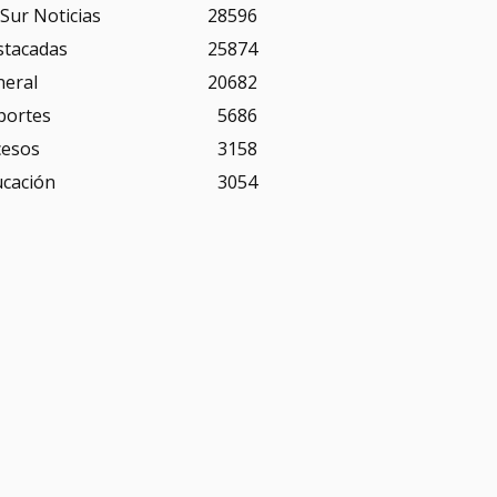
Sur Noticias
28596
stacadas
25874
neral
20682
portes
5686
cesos
3158
ucación
3054