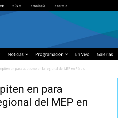
mía
Música
Tecnología
Reportaje
Noticias
Programación
En Vivo
Galerías
piten en para atletismo en la regional del MEP en Pérez...
piten en para
regional del MEP en