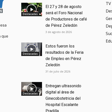
TV 
El 27 y 28 de agosto
De
será el Foro Nacional
Destacadas
Ge
de Productores de café
resa
de Pérez Zeledón
De
3 de agosto de 2026
Su
a que
Ed
Estos fueron los
resultados de la Feria
Destacadas
de Empleo en Pérez
Zeledón
31 de julio de 2026
Entregan ultrasonido
digital al área de
Destacadas
Ginecobstetricia del
Hospital Escalante
Pradilla