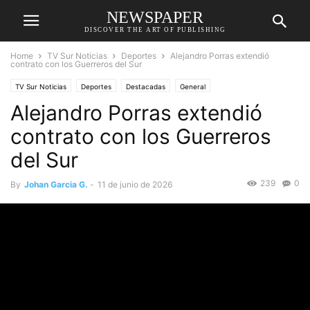
NEWSPAPER
DISCOVER THE ART OF PUBLISHING
Home
TV Sur Noticias
Deportes
Alejandro Porras extendió
contrato con los Guerreros del Sur
TV Sur Noticias
Deportes
Destacadas
General
Alejandro Porras extendió
contrato con los Guerreros
del Sur
239
0
By
Johan Garcia G.
-
11 de junio de 2026