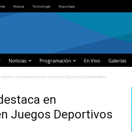
mía
Música
Tecnología
Reportaje
Noticias
Programación
En Vivo
Galerías
o destaca en participaciones en Juegos Deportivos Estudiantiles
destaca en
en Juegos Deportivos