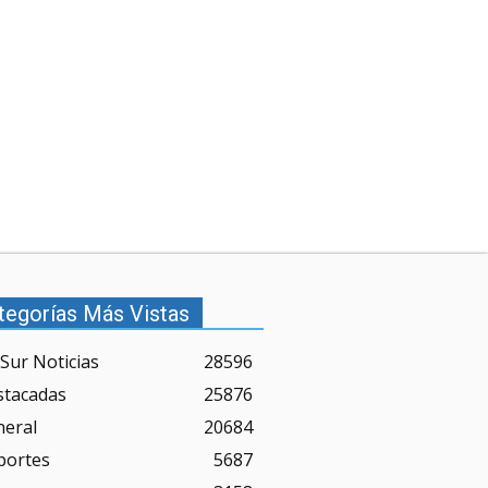
tegorías Más Vistas
Sur Noticias
28596
stacadas
25876
neral
20684
portes
5687