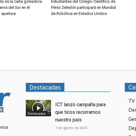
do es la carta goleadora
Estudiantes del Colegio Científico de
eros del Sur en el
Pérez Zeledón participará en Mundial
l apertura
de Robótica en Estados Unidos
Destacadas
Ca
TV 
ICT lanzó campaña para
De
que ticos recorramos
Destacadas
Ge
nuestro país
resa
De
7 de agosto de 2026