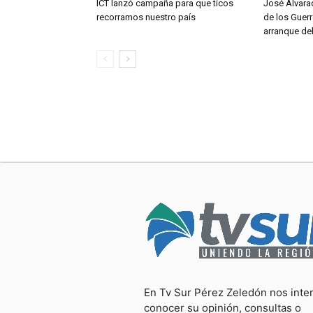
ICT lanzó campaña para que ticos
José Alvara
recorramos nuestro país
de los Guerr
arranque de
En Tv Sur Pérez Zeledón nos inte
conocer su opinión, consultas o