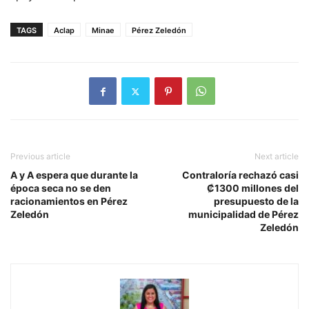
TAGS
Aclap
Minae
Pérez Zeledón
Previous article
Next article
A y A espera que durante la
Contraloría rechazó casi
época seca no se den
₡1300 millones del
racionamientos en Pérez
presupuesto de la
Zeledón
municipalidad de Pérez
Zeledón