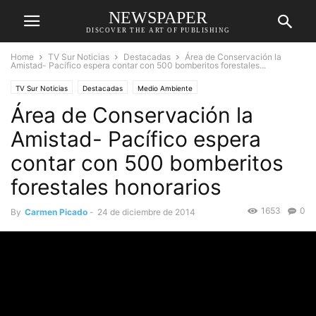
NEWSPAPER
DISCOVER THE ART OF PUBLISHING
Home
TV Sur Noticias
Destacadas
Área de Conservación la
Amistad- Pacífico espera contar con 500 bomberitos forestales...
TV Sur Noticias
Destacadas
Medio Ambiente
Área de Conservación la
Amistad- Pacífico espera
contar con 500 bomberitos
forestales honorarios
1653
0
By
Carmen Picado
-
24 de diciembre de 2014