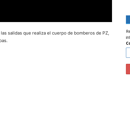
Re
las salidas que realiza el cuerpo de bomberos de PZ,
in
pas.
C