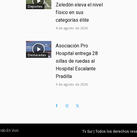
Zeledón eleva el nivel
Deportes
físico en sus
categorías élite
4 de agosto de 2026
Asociación Pro
Hospital entrega 28
Destacadas
sillas de ruedas al
Hospital Escalante
Pradilla
3 de agosto de 2026
ndo En Vivo
Tv Sur | Todos los derechos re