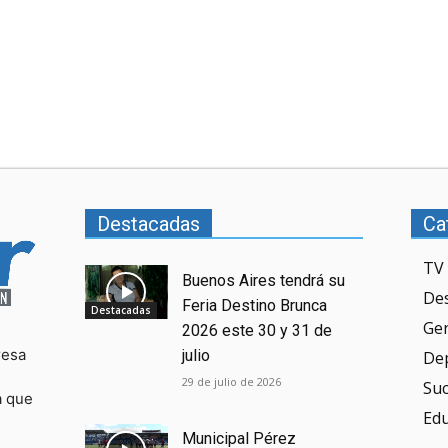
Destacadas
Ca
TV 
Buenos Aires tendrá su
De
Feria Destino Brunca
Destacadas
Ge
2026 este 30 y 31 de
resa
julio
De
29 de julio de 2026
Su
a que
Ed
Municipal Pérez