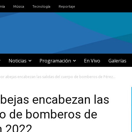
mía
Música
Tecnología
Reportaje
Noticias
Programación
En Vivo
Galerías
or abejas encabezan las salidas del cuerpo de bomberos de Pérez...
abejas encabezan las
rpo de bomberos de
n 2022