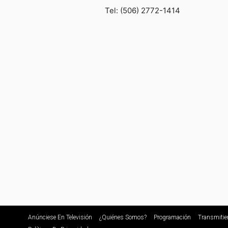
Tel: (506) 2772-1414
Anúnciese En Televisión
¿Quiénes Somos?
Programación
Transmitie