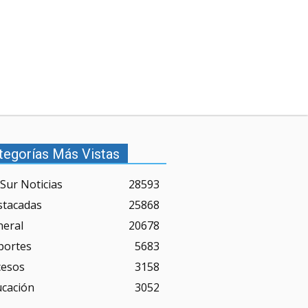
tegorías Más Vistas
Sur Noticias
28593
stacadas
25868
neral
20678
portes
5683
cesos
3158
ucación
3052