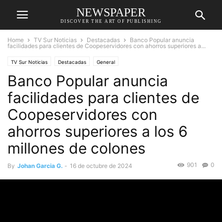
NEWSPAPER
DISCOVER THE ART OF PUBLISHING
Home
TV Sur Noticias
Destacadas
Banco Popular anuncia
facilidades para clientes de Coopeservidores con ahorros superiores a...
TV Sur Noticias
Destacadas
General
Banco Popular anuncia
facilidades para clientes de
Coopeservidores con
ahorros superiores a los 6
millones de colones
901
0
By
Johan Garcia G.
-
16 de octubre de 2024