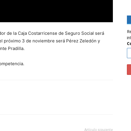
Re
ador de la Caja Costarricense de Seguro Social será
in
4 el próximo 3 de noviembre será Pérez Zeledón y
C
te Pradilla.
competencia.
Artículo siguiente