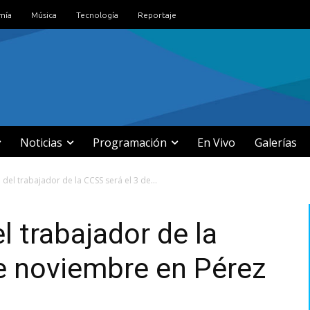
mía
Música
Tecnología
Reportaje
Noticias
Programación
En Vivo
Galerías
 del trabajador de la CCSS será el 3 de...
el trabajador de la
e noviembre en Pérez