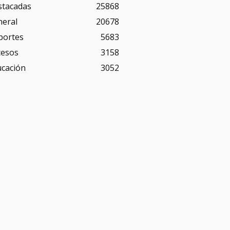
stacadas
25868
neral
20678
portes
5683
cesos
3158
ucación
3052