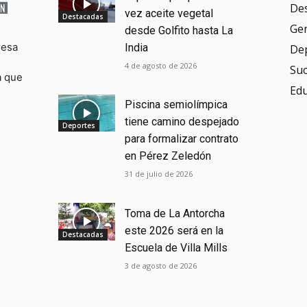
De
vez aceite vegetal
Destacadas
Ge
desde Golfito hasta La
resa
India
De
4 de agosto de 2026
Su
a que
Ed
Piscina semiolímpica
tiene camino despejado
Deportes
para formalizar contrato
en Pérez Zeledón
31 de julio de 2026
Toma de La Antorcha
este 2026 será en la
Destacadas
Escuela de Villa Mills
3 de agosto de 2026