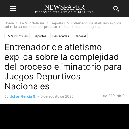
NEWSPAPER
DISCOVER THE ART OF PUBLISHING
Home
TV Sur Noticias
Deportes
Entrenador de atletismo explica
sobre la complejidad del proceso eliminatorio para Juegos...
TV Sur Noticias
Deportes
Destacadas
General
Entrenador de atletismo
explica sobre la complejidad
del proceso eliminatorio para
Juegos Deportivos
Nacionales
379
0
By
Johan Garcia G.
-
5 de agosto de 2025