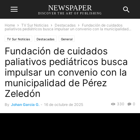
NEWSPAPER
DISCOVER THE ART OF PUBLISHING
Home
TV Sur Noticias
Destacadas
Fundación de cuidados
paliativos pediátricos busca impulsar un convenio con la municipalidad...
TV Sur Noticias
Destacadas
General
Fundación de cuidados
paliativos pediátricos busca
impulsar un convenio con la
municipalidad de Pérez
Zeledón
330
0
By
Johan Garcia G.
-
16 de octubre de 2025