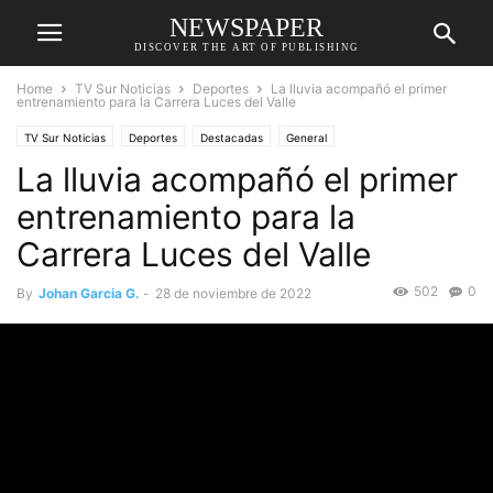
NEWSPAPER
DISCOVER THE ART OF PUBLISHING
Home
TV Sur Noticias
Deportes
La lluvia acompañó el primer
entrenamiento para la Carrera Luces del Valle
TV Sur Noticias
Deportes
Destacadas
General
La lluvia acompañó el primer
entrenamiento para la
Carrera Luces del Valle
502
0
By
Johan Garcia G.
-
28 de noviembre de 2022