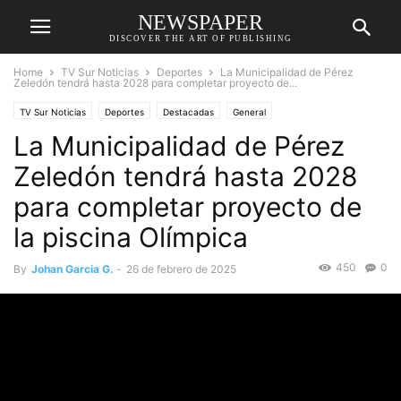
NEWSPAPER
DISCOVER THE ART OF PUBLISHING
Home
TV Sur Noticias
Deportes
La Municipalidad de Pérez
Zeledón tendrá hasta 2028 para completar proyecto de...
TV Sur Noticias
Deportes
Destacadas
General
La Municipalidad de Pérez
Zeledón tendrá hasta 2028
para completar proyecto de
la piscina Olímpica
450
0
By
Johan Garcia G.
-
26 de febrero de 2025