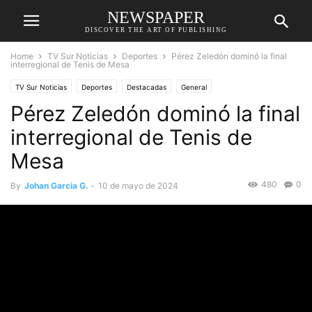
NEWSPAPER
DISCOVER THE ART OF PUBLISHING
Home
TV Sur Noticias
Deportes
Pérez Zeledón dominó la final
interregional de Tenis de Mesa
TV Sur Noticias
Deportes
Destacadas
General
Pérez Zeledón dominó la final
interregional de Tenis de
Mesa
480
0
By
Johan Garcia G.
-
10 de mayo de 2024