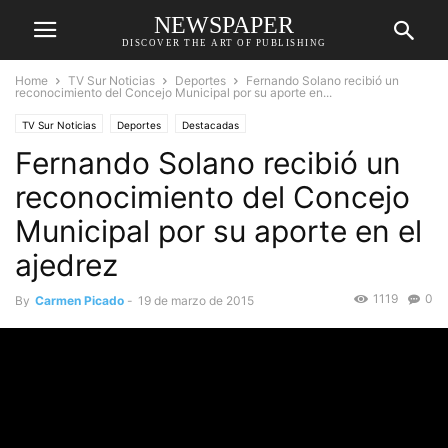
NEWSPAPER
DISCOVER THE ART OF PUBLISHING
Home
TV Sur Noticias
Deportes
Fernando Solano recibió un
reconocimiento del Concejo Municipal por su aporte en...
TV Sur Noticias
Deportes
Destacadas
Fernando Solano recibió un
reconocimiento del Concejo
Municipal por su aporte en el
ajedrez
1119
0
By
Carmen Picado
-
19 de marzo de 2015