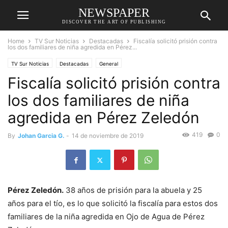
NEWSPAPER
DISCOVER THE ART OF PUBLISHING
Home
TV Sur Noticias
Destacadas
Fiscalía solicitó prisión contra
los dos familiares de niña agredida en Pérez...
TV Sur Noticias
Destacadas
General
Fiscalía solicitó prisión contra
los dos familiares de niña
agredida en Pérez Zeledón
419
0
By
Johan Garcia G.
-
14 de noviembre de 2019
Pérez Zeledón.
38 años de prisión para la abuela y 25
años para el tío, es lo que solicitó la fiscalía para estos dos
familiares de la niña agredida en Ojo de Agua de Pérez