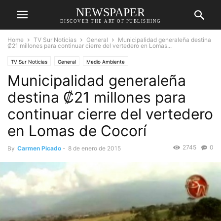
NEWSPAPER
DISCOVER THE ART OF PUBLISHING
Home
TV Sur Noticias
General
Municipalidad generaleña destina
₡21 millones para continuar cierre del vertedero en Lomas...
TV Sur Noticias
General
Medio Ambiente
Municipalidad generaleña
destina ₡21 millones para
continuar cierre del vertedero
en Lomas de Cocorí
2745
0
By
Carmen Picado
-
8 de enero de 2015