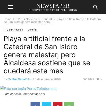
NEWSPAPER
DISCOVER THE ART OF PUBLISHING
Home
TV Sur Noticias
General
Playa artificial frente a la Catedral
de San Isidro genera malestar, pero...
TV Sur Noticias
General
Playa artificial frente a la
Catedral de San Isidro
genera malestar, pero
Alcaldesa sostiene que se
quedará este mes
1865
0
By
Tv Sur Canal 14
-
20 de enero de 2009
Foto cortesía PerezZeledon.net