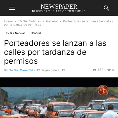
NEWSPAPER
DISCOVER THE ART OF PUBLISHING
Home
TV Sur Noticias
General
Porteadores se lanzan a las calles
por tardanza de permisos
TV Sur Noticias
General
Porteadores se lanzan a las
calles por tardanza de
permisos
1391
0
By
Tv Sur Canal 14
-
12 de junio de 2012