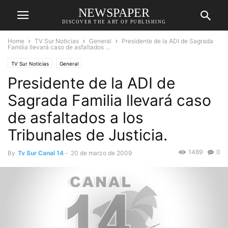
NEWSPAPER
DISCOVER THE ART OF PUBLISHING
Home
TV Sur Noticias
General
Presidente de la ADI de Sagrada
Familia llevará caso de asfaltados ...
TV Sur Noticias
General
Presidente de la ADI de
Sagrada Familia llevará caso
de asfaltados a los
Tribunales de Justicia.
1489
0
By
Tv Sur Canal 14
-
20 de marzo de 2009