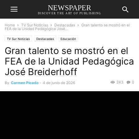
NEWSPAPER
DISCOVER THE ART OF PUBLISHING
Home
TV Sur Noticias
Destacadas
Gran talento se mostró en el
FEA de la Unidad Pedagógica José...
TV Sur Noticias
Destacadas
Educación
Gran talento se mostró en el
FEA de la Unidad Pedagógica
José Breiderhoff
243
0
By
Carmen Picado
-
4 de junio de 2026