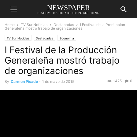
NEWSPAPER
DISCOVER THE ART OF PUBLISHING
Home
TV Sur Noticias
Destacadas
I Festival de la Producción
Generaleña mostró trabajo de organizaciones
TV Sur Noticias
Destacadas
Economía
I Festival de la Producción
Generaleña mostró trabajo
de organizaciones
1425
0
By
Carmen Picado
-
1 de mayo de 2015