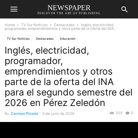
NEWSPAPER
DISCOVER THE ART OF PUBLISHING
Home
TV Sur Noticias
Destacadas
Inglés, electricidad,
programador, emprendimientos y otros parte de la oferta del INA...
TV Sur Noticias
Destacadas
Educación
Inglés, electricidad,
programador,
emprendimientos y otros
parte de la oferta del INA
para el segundo semestre del
2026 en Pérez Zeledón
305
0
By
Carmen Picado
-
5 de junio de 2026