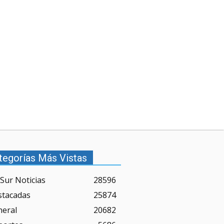
tegorías Más Vistas
Sur Noticias
28596
stacadas
25874
neral
20682