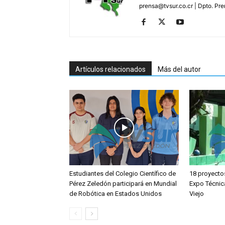
prensa@tvsur.co.cr | Dpto. Pr
Artículos relacionados
Más del autor
Estudiantes del Colegio Científico de
18 proyecto
Pérez Zeledón participará en Mundial
Expo Técnic
de Robótica en Estados Unidos
Viejo