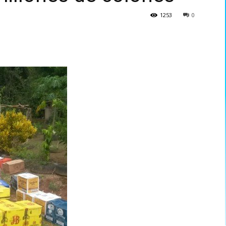
1253
0