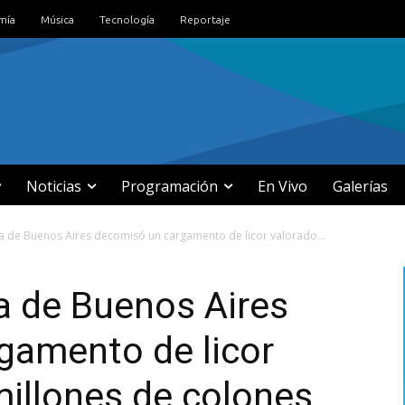
mía
Música
Tecnología
Reportaje
Noticias
Programación
En Vivo
Galerías
ca de Buenos Aires decomisó un cargamento de licor valorado...
a de Buenos Aires
gamento de licor
millones de colones