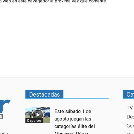
tio web en este navegador la próxima vez que comente.
Destacadas
Ca
TV 
Este sábado 1 de
De
agosto juegan las
Deportes
Ge
categorías élite del
resa
Municipal Pérez