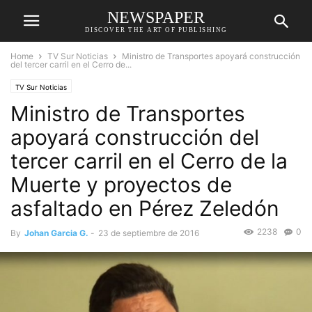
NEWSPAPER
DISCOVER THE ART OF PUBLISHING
Home
TV Sur Noticias
Ministro de Transportes apoyará construcción
del tercer carril en el Cerro de...
TV Sur Noticias
Ministro de Transportes
apoyará construcción del
tercer carril en el Cerro de la
Muerte y proyectos de
asfaltado en Pérez Zeledón
2238
0
By
Johan Garcia G.
-
23 de septiembre de 2016