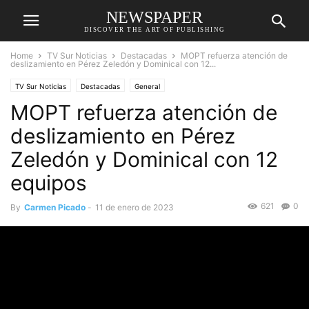
NEWSPAPER
DISCOVER THE ART OF PUBLISHING
Home
TV Sur Noticias
Destacadas
MOPT refuerza atención de
deslizamiento en Pérez Zeledón y Dominical con 12...
TV Sur Noticias
Destacadas
General
MOPT refuerza atención de
deslizamiento en Pérez
Zeledón y Dominical con 12
equipos
621
0
By
Carmen Picado
-
11 de enero de 2023