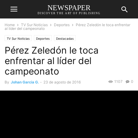
NEWSPAPER
DISCOVER THE ART OF PUBLISHING
Home
TV Sur Noticias
Deportes
Pérez Zeledón le toca enfrentar
al líder del campeonato
TV Sur Noticias
Deportes
Destacadas
Pérez Zeledón le toca
enfrentar al líder del
campeonato
1107
0
By
Johan Garcia G.
-
23 de agosto de 2016