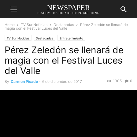
NEWSPAPER
DISCOVER THE ART OF PUBLISHING
Home
TV Sur Noticias
Destacadas
Pérez Zeledón se llenará de
magia con el Festival Luces del Valle
TV Sur Noticias
Destacadas
Entretenimiento
Pérez Zeledón se llenará de
magia con el Festival Luces
del Valle
1305
0
By
Carmen Picado
-
6 de diciembre de 2017