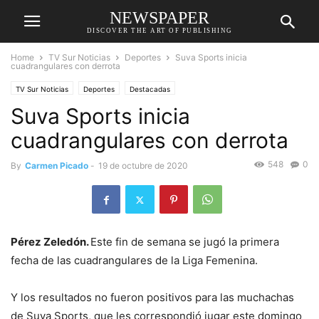
NEWSPAPER
DISCOVER THE ART OF PUBLISHING
Home
TV Sur Noticias
Deportes
Suva Sports inicia
cuadrangulares con derrota
TV Sur Noticias
Deportes
Destacadas
Suva Sports inicia
cuadrangulares con derrota
548
0
By
Carmen Picado
-
19 de octubre de 2020
Pérez Zeledón.
Este fin de semana se jugó la primera
fecha de las cuadrangulares de la Liga Femenina.
Y los resultados no fueron positivos para las muchachas
de Suva Sports, que les correspondió jugar este domingo