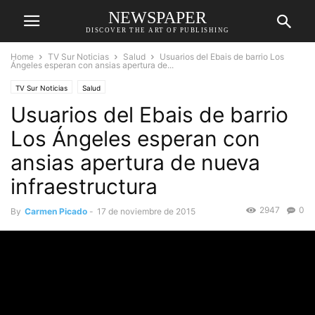
NEWSPAPER
DISCOVER THE ART OF PUBLISHING
Home
TV Sur Noticias
Salud
Usuarios del Ebais de barrio Los
Ángeles esperan con ansias apertura de...
TV Sur Noticias
Salud
Usuarios del Ebais de barrio
Los Ángeles esperan con
ansias apertura de nueva
infraestructura
2947
0
By
Carmen Picado
-
17 de noviembre de 2015